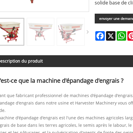
solide base de cli
envoyer une deman
Facebook
X
Wh
escription du produit
est-ce que la machine d'épandage d'engrais ?
ant que fabricant professionnel de machines d'épandage d'engrais
andage d'engrais dans notre usine et Harvester Machinery vous offr
de.
achine d'épandage d'engrais est l'une des machines agricoles larg
grais de base dans les terres agricoles, le semis après le labour, l
ries et les pâturages, et la pulvérisation d'agents de fonte des neig