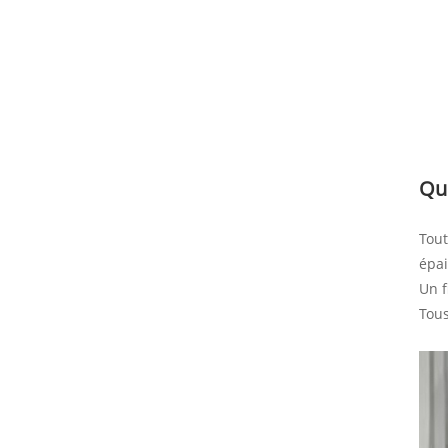
Que
Tout
épai
Un f
Tous