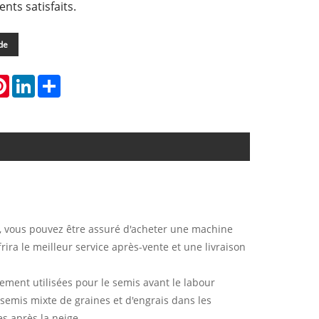
ents satisfaits.
de
atsApp
Pinterest
LinkedIn
Share
, vous pouvez être assuré d'acheter une machine
ira le meilleur service après-vente et une livraison
ement utilisées pour le semis avant le labour
e semis mixte de graines et d'engrais dans les
es après la neige.