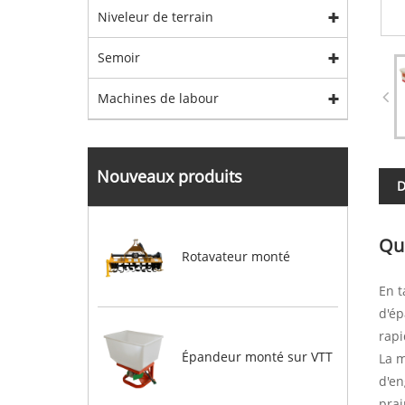
Niveleur de terrain
Semoir
Machines de labour
Nouveaux produits
D
Qu'
Rotavateur monté
En t
d'ép
rapi
Épandeur monté sur VTT
La m
d'en
prai