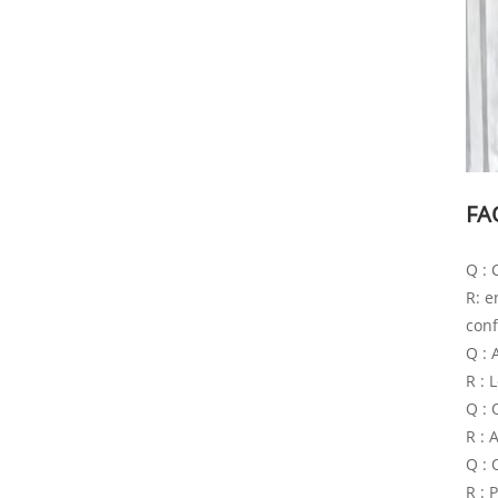
FA
Q :
R: e
conf
Q : 
R : 
Q : 
R : 
Q : 
R : 