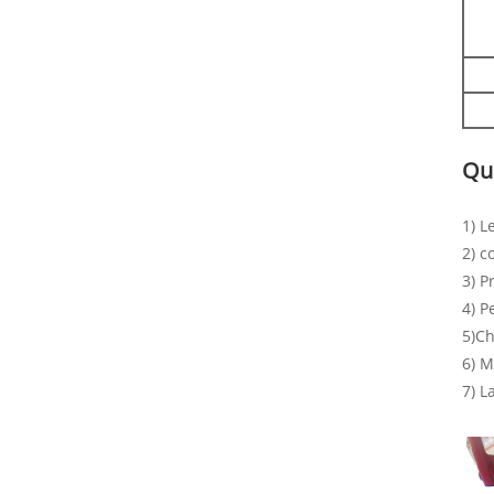
Que
1) L
2) c
3) P
4) P
5)Ch
6) M
7) L