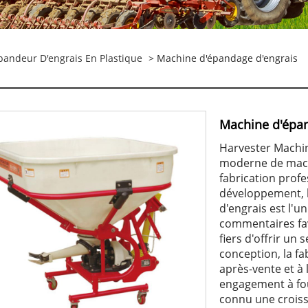
pandeur D'engrais En Plastique
> Machine d'épandage d'engrais
Machine d'épan
Harvester Machin
moderne de mach
fabrication profe
développement, l
d'engrais est l'u
commentaires f
fiers d'offrir un 
conception, la fab
après-vente et à
engagement à four
connu une croiss