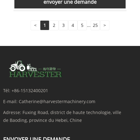
envoyer une demande
<
1
2
3
4
5
...
25
>
Tél:
+86-15132400201
E-mail:
Catherine@harvestermachinery.com
Adresse:
Fuxing Road, district de haute technologie, ville
de Baoding, province du Hebei, Chine
ENVOYER UNE DEMANDE