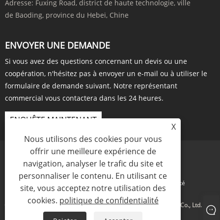
Adresse:
Fuxing Road, district de haute technologie, ville
de Baoding, province du Hebei, Chine
ENVOYER UNE DEMANDE
Si vous avez des questions concernant un devis ou une
coopération, n'hésitez pas à envoyer un e-mail ou à utiliser le
formulaire de demande suivant. Notre représentant
commercial vous contactera dans les 24 heures.
ENQUÊTE MAINTENANT
X
Nous utilisons des cookies pour vous
offrir une meilleure expérience de
navigation, analyser le trafic du site et
personnaliser le contenu. En utilisant ce
Links
Sitemap
RSS
XML
politique de confidentialité
site, vous acceptez notre utilisation des
cookies.
politique de confidentialité
Copyright © 2023 Baoding Harvester Import And Export Trading Co., Ltd. Tous
droits réservés