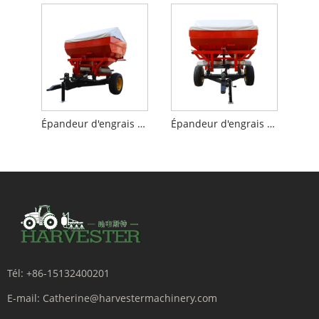
Épandeur d'engrais traîné
Épandeur d'engrais de traction
Tél:
+86-15132400201
E-mail:
Catherine@harvestermachinery.com