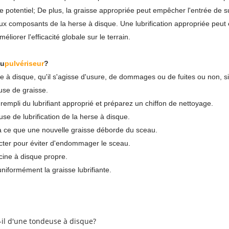
 potentiel; De plus, la graisse appropriée peut empêcher l'entrée de sub
x composants de la herse à disque. Une lubrification appropriée peut 
liorer l'efficacité globale sur le terrain.
au
pulvériseur
?
herse à disque, qu'il s'agisse d'usure, de dommages ou de fuites ou non, 
buse de graisse.
rempli du lubrifiant approprié et préparez un chiffon de nettoyage.
e de lubrification de la herse à disque.
qu'à ce que une nouvelle graisse déborde du sceau.
jecter pour éviter d'endommager le sceau.
cine à disque propre.
uniformément la graisse lubrifiante.
-il d'une tondeuse à disque?