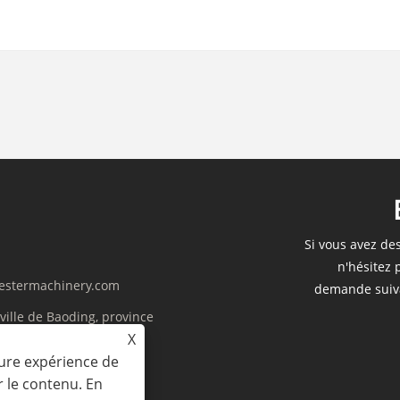
Si vous avez de
n'hésitez 
estermachinery.com
demande suiva
 ville de Baoding, province
X
eure expérience de
r le contenu. En