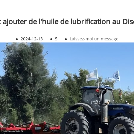
jouter de l'huile de lubrification au Di
●
2024-12-13
●
5
●
Laissez-moi un message