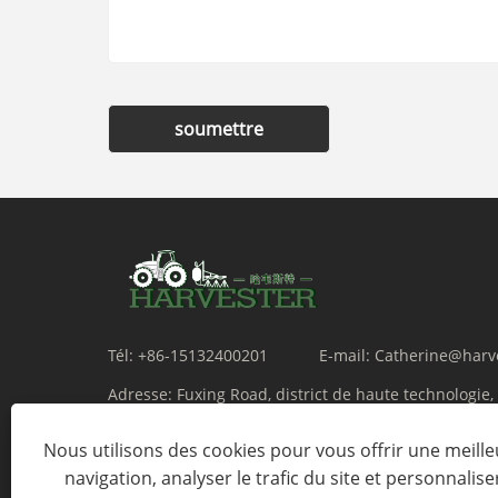
soumettre
Tél:
+86-15132400201
E-mail:
Catherine@harv
Adresse:
Fuxing Road, district de haute technologie,
du Hebei, Chine
Nous utilisons des cookies pour vous offrir une meill
navigation, analyser le trafic du site et personnalise