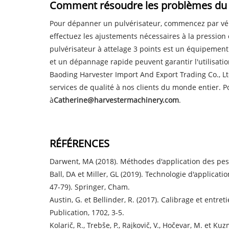
Comment résoudre les problèmes du pu
Pour dépanner un pulvérisateur, commencez par vérifi
effectuez les ajustements nécessaires à la pression 
pulvérisateur à attelage 3 points est un équipement a
et un dépannage rapide peuvent garantir l'utilisati
Baoding Harvester Import And Export Trading Co., Lt
services de qualité à nos clients du monde entier.
à
Catherine@harvestermachinery.com
.
RÉFÉRENCES
Darwent, MA (2018). Méthodes d'application des pest
Ball, DA et Miller, GL (2019). Technologie d'applicati
47-79). Springer, Cham.
Austin, G. et Bellinder, R. (2017). Calibrage et entr
Publication, 1702, 3-5.
Kolarič, R., Trebše, P., Rajkovič, V., Hočevar, M. et K