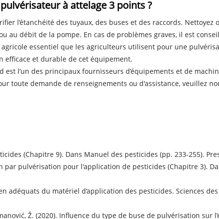
lvérisateur à attelage 3 points ?
er l’étanchéité des tuyaux, des buses et des raccords. Nettoyez ou
ou au débit de la pompe. En cas de problèmes graves, il est consei
gricole essentiel que les agriculteurs utilisent pour une pulvérisat
on efficace et durable de cet équipement.
d est l’un des principaux fournisseurs d’équipements et de machin
 Pour toute demande de renseignements ou d'assistance, veuillez n
icides (Chapitre 9). Dans Manuel des pesticides (pp. 233-255). Pre
on par pulvérisation pour l'application de pesticides (Chapitre 3). 
etien adéquats du matériel d’application des pesticides. Sciences des
uzmanović, Ž. (2020). Influence du type de buse de pulvérisation sur l’