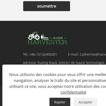
soumettre
Tél:
+86-15132400201
E-mail:
Catherine@harv
Adresse:
Fuxing Road, district de haute technologie,
du Hebei, Chine
Nous utilisons des cookies pour vous offrir une meill
navigation, analyser le trafic du site et personnalise
utilisant ce site, vous acceptez notre utilisation des co
confidentialité
Rejeter
Accepter
Copyright © 