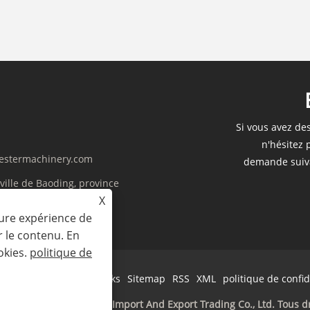
Si vous avez de
n'hésitez 
estermachinery.com
demande suiva
 ville de Baoding, province
X
eure expérience de
r le contenu. En
okies.
politique de
Links
Sitemap
RSS
XML
politique de confid
2023 Baoding Harvester Import And Export Trading Co., Ltd. Tous dr