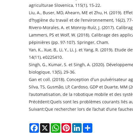
agriculturae Slovenica, 115(1), 15-22.
Liu, A., Buser, MD, Ahearn, ME et Zhu, H. (2019). Eff
d'hygiène du travail et de l'environnement, 16(2), 77
Rivero-Morales, A. et Monroy-Ruíz, J. (2017). Calibra
Lammers, PS et Wolf, W. (2018). Calibrage des applic
pépinières (pp. 97-107). Springer, Cham.
Yan, K., Xue, B., Li, Y., Li, J. et Yang, R. (2019). E
14(11), e0225410.
Singh, G., Kumar, S. et Singh, A. (2020). Développe
biologique, 13(5), 29-36.
Gan et coll. (2018). Conception d'un pulvérisateur a
Silva, TS, Gusmão, LP, Cardoso, GDP et Duarte, MM (2
l'automatisation, de la robotique mobile et des systèm
Précédent:
Quels sont les problèmes courants liés a
Suivant:
Que rechercher lors de l’achat d’une fauche
Facebook
X
WhatsApp
Pinterest
LinkedIn
Share