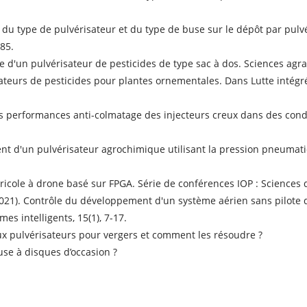
et du type de pulvérisateur et du type de buse sur le dépôt par pulv
-85.
ge d'un pulvérisateur de pesticides de type sac à dos. Sciences agrai
ateurs de pesticides pour plantes ornementales. Dans Lutte intégrée
tude des performances anti-colmatage des injecteurs creux dans des co
ment d'un pulvérisateur agrochimique utilisant la pression pneumati
gricole à drone basé sur FPGA. Série de conférences IOP : Sciences d
021). Contrôle du développement d'un système aérien sans pilote de
es intelligents, 15(1), 7-17.
ux pulvérisateurs pour vergers et comment les résoudre ?
use à disques d’occasion ?