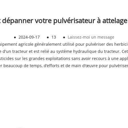
épanner votre pulvérisateur à attelage 
●
2024-09-17
●
13
●
Laissez-moi un message
ipement agricole généralement utilisé pour pulvériser des herbicides
ière d'un tracteur et est relié au système hydraulique du tracteur. 
icides sur les grandes exploitations sans avoir recours à une app
ser beaucoup de temps, d'efforts et de main d'œuvre pour pulvérise