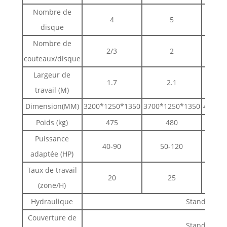
Nombre de
4
5
disque
Nombre de
2/3
2
couteaux/disque
Largeur de
1.7
2.1
travail (M)
Dimension(MM)
3200*1250*1350
3700*1250*1350
4000*
Poids (kg)
475
480
Puissance
40-90
50-120
7
adaptée (HP)
Taux de travail
20
25
(zone/H)
Hydraulique
Standard
Couverture de
Standard