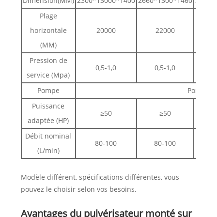
Dimension(MM)
2300*13000*1400
2660*1300*1460
3100*
Plage
horizontale
20000
22000
2
(MM)
Pression de
0,5-1,0
0,5-1,0
0
service (Mpa)
Pompe
Pompe à
Puissance
≥50
≥50
adaptée (HP)
Débit nominal
80-100
80-100
8
(L/min)
Modèle différent, spécifications différentes, vous
pouvez le choisir selon vos besoins.
Avantages du pulvérisateur monté sur